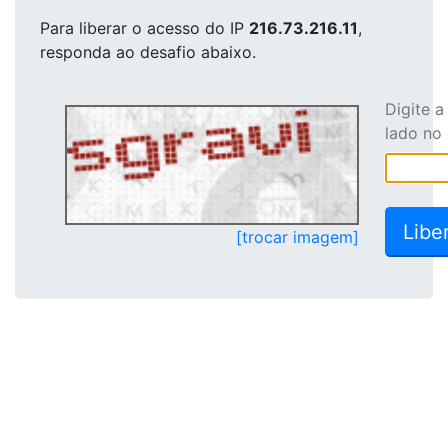
Para liberar o acesso
do IP
216.73.216.11
,
responda ao desafio abaixo.
Digite 
lado no
[trocar imagem]